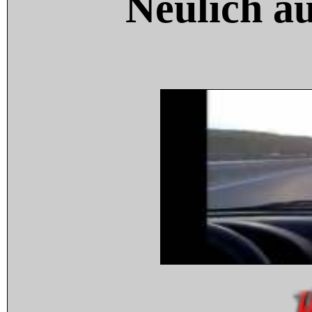
Neulich a