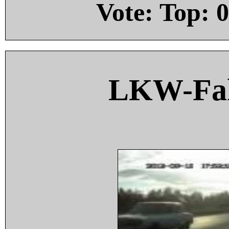
Vote: Top:
0
LKW-Fah