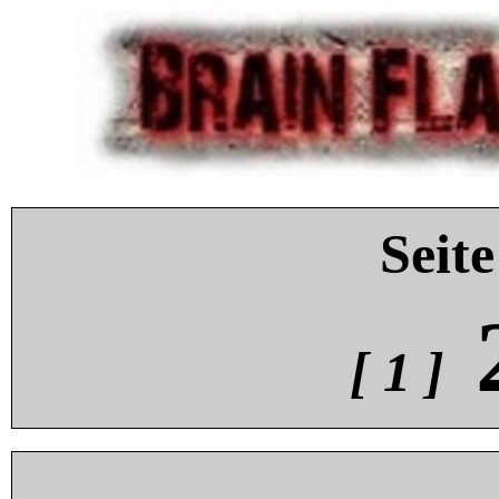
Seite
[ 1 ]