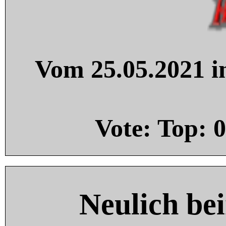
Vom 25.05.2021 in
Vote: Top:
0
Neulich be