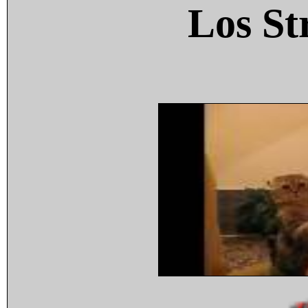
Los St