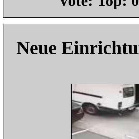
Vote: Top:
0
Neue Einricht