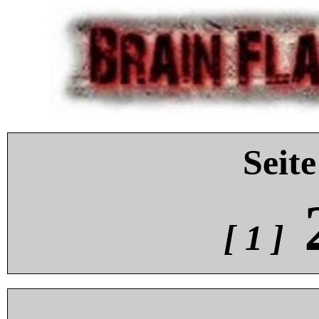
Seite
[ 1 ]