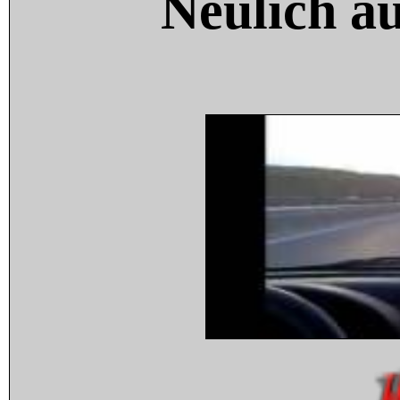
Neulich a