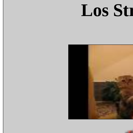
Los St