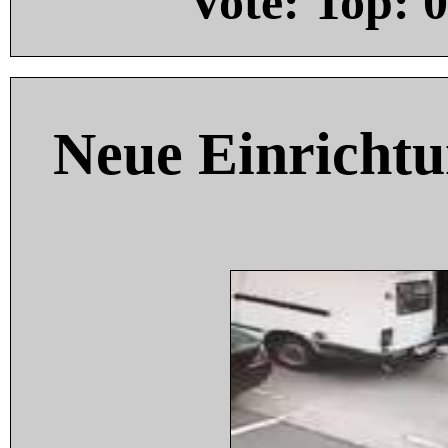
Vote: Top:
0
Neue Einricht