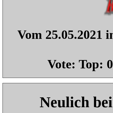
Vom 25.05.2021 in
Vote: Top:
0
Neulich be