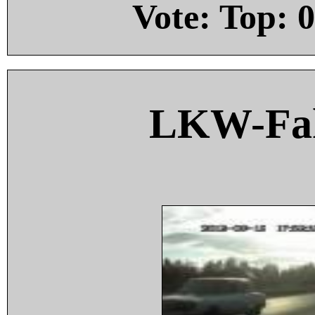
Vote: Top:
0
LKW-Fah