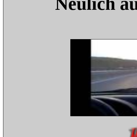
Neulich a