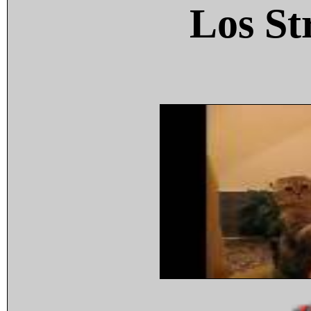
Los St