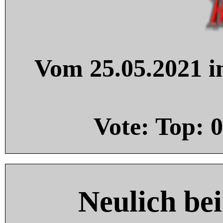
Vom 25.05.2021 in
Vote: Top:
0
Neulich be