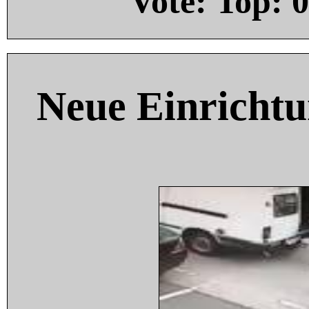
Vote: Top:
0
Neue Einricht