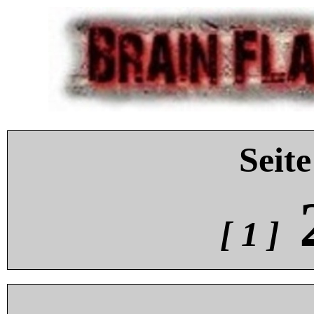
Seite
[ 1 ]