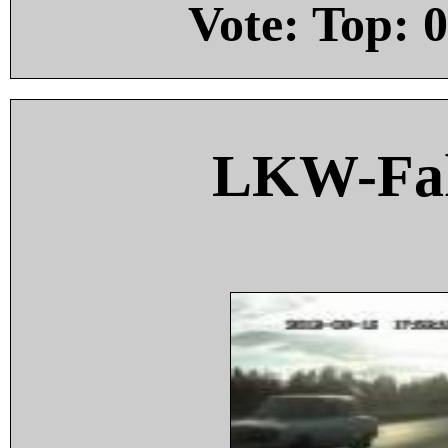
Vote: Top:
0
LKW-Fah