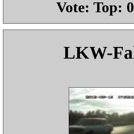
Vote: Top:
0
LKW-Fah