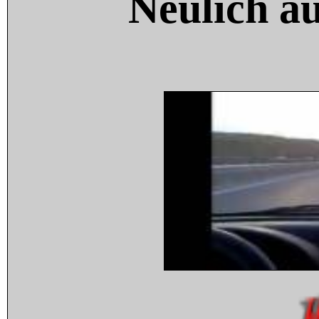
Neulich a