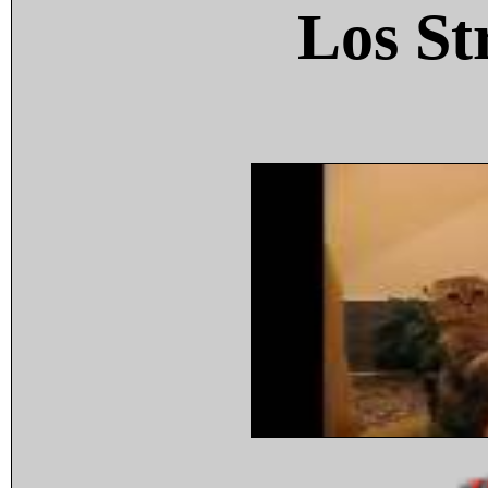
Los St