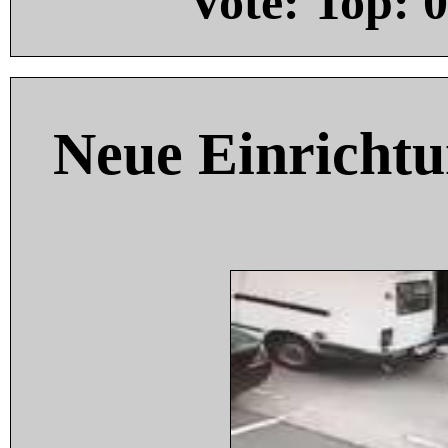
Vote: Top:
0
Neue Einricht