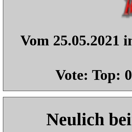
Vom 25.05.2021 in
Vote: Top:
0
Neulich be