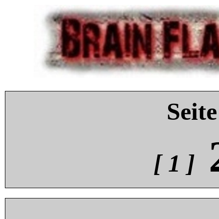
Seite
[ 1 ]