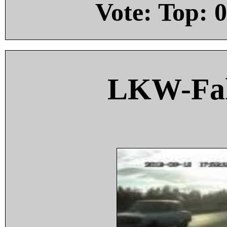
Vote: Top:
0
LKW-Fah