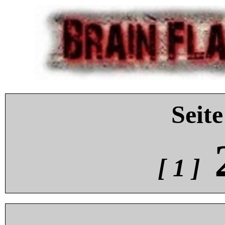
Seite
[ 1 ]