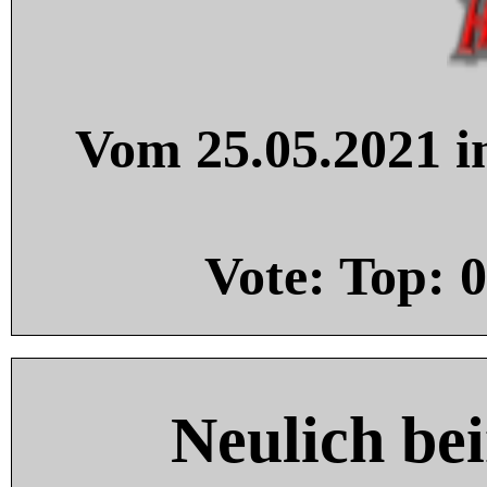
Vom 25.05.2021 in
Vote: Top:
0
Neulich be