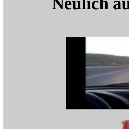
Neulich a