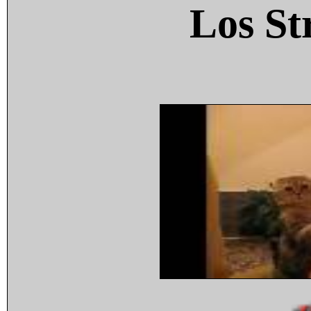
Los St