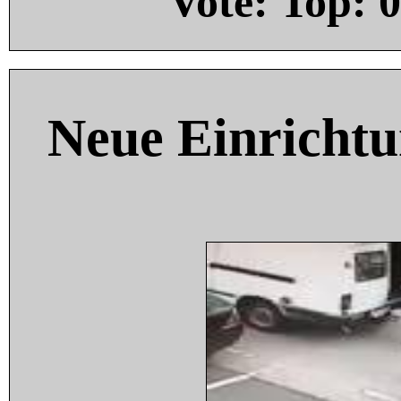
Vote: Top:
0
Neue Einricht