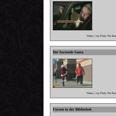
Videos | von Pinky The Bra
Der furzende Santa
Videos | von Pinky The Bra
Furzen in der Bibliothek