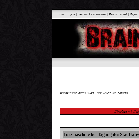
Home
|
Login
|
Passwort vergessen?
|
Registrieren!
|
Regel
BrainFlasher Videos Bilder Trash Spiele und Nonsens
Einträge mit
Fur
Furzmaschine bei Tagung des Stadtrate