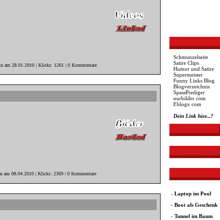
Schmunzelseite
Satire Clips
in am 28.01.2010 | Klicks: 1261 | 0 Kommentare
Humor und Satire
Supermeister
Funny Links Blog
Blogverzeichnis
SpassPrediger
nurbilder com
Eblogx com
Dein Link hier...?
in am 08.04.2010 | Klicks: 2369 | 0 Kommentare
-
Laptop im Pool
-
Boot als Geschenk
-
Tunnel im Baum