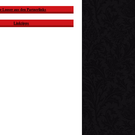
e Looser aus den Partnerlinks
Linktipps