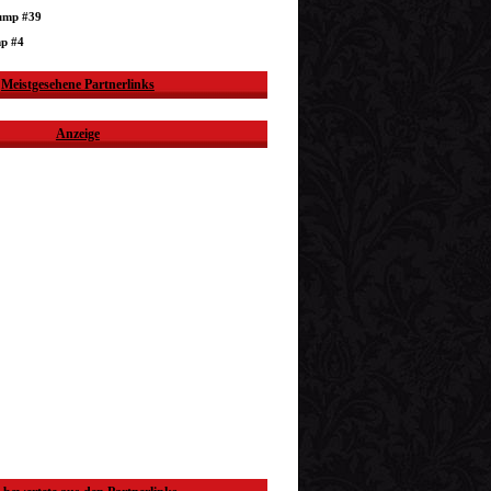
dump #39
mp #4
Meistgesehene Partnerlinks
Anzeige