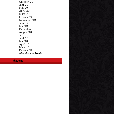
Oktober '20
Juni '20
Mai '20
April '20
März '20
Februar '20
November '19
Juni '19
Mai '19
Dezember '18
August '18
Juli '18
Juni '18
Mai '18
April '18
März '18
Februar '18
Alle Monate Archiv
Anzeige