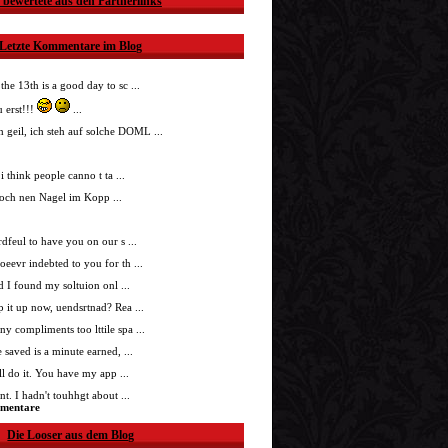
 bewertete aus den Partnerlinks
Letzte Kommentare im Blog
 the 13th is a good day to sc ...
 erst!!!
...
h geil, ich steh auf solche DOML ...
i think people canno t ta ...
doch nen Nagel im Kopp ...
nrdfeul to have you on our s ...
roeevr indebted to you for th ...
ad I found my soltuion onl ...
p it up now, uendsrtnad? Rea ...
ny compliments too lttile spa ...
 saved is a minute earned, ...
'll do it. You have my app ...
t. I hadn't touhhgt about ...
mmentare
Die Looser aus dem Blog