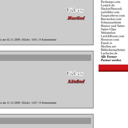
Picdumps.com
Lustich.de
SlackerNetwork
nurbilder.com
Funpics4ever.com
Rawsucker.com
Schmunzelseite
Humor und Satire
Satire-Clips
Websitefun
LachJeKrom.com
Hornoxe.com
in am 02.11.2009 | Klicks: 1431 | 0 Kommentare
Emok.tv
Skoften.net
Bildschirmarbeiter
Lachecke.de
Alle Partner
Partner werden
in am 11.12.2009 | Klicks: 1167 | 0 Kommentare