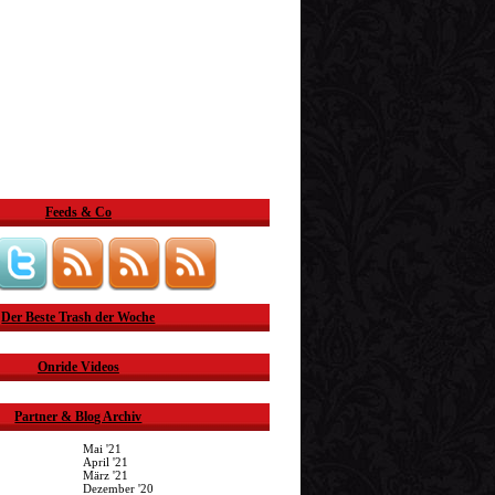
Feeds & Co
Der Beste Trash der Woche
Onride Videos
Partner & Blog Archiv
Mai '21
April '21
März '21
Dezember '20