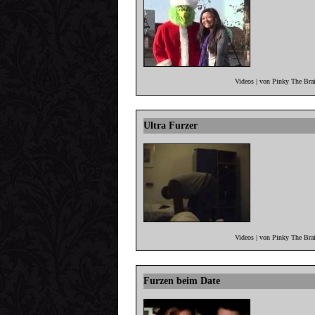
Videos | von Pinky The Bra
Ultra Furzer
Videos | von Pinky The Bra
Furzen beim Date