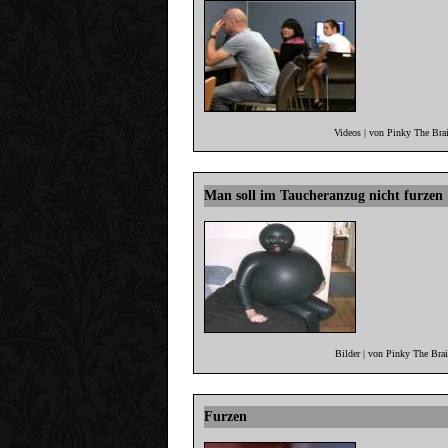
Videos | von Pinky The Bra
Man soll im Taucheranzug nicht furzen
Bilder | von Pinky The Bra
Furzen