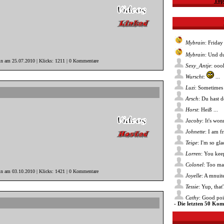
Top
Mybrain
: Friday
Mybrain
: Und du
in am 25.07.2010 | Klicks: 1211 | 0 Kommentare
Sexy_Antje
: ooo
Wurscht
:
...
Luzi
: Sometimes 
Arsch
: Du hast 
Horst
: Heiß ...
Jacoby
: It's wo
Johnette
: I am f
Teige
: I'm so gl
Lorren
: You kee
Colonel
: Too ma
in am 03.10.2010 | Klicks: 1421 | 0 Kommentare
Joyelle
: A mnuite
Tessie
: Yup, that
Cathy
: Good poin
- Die letzten 50 Ko