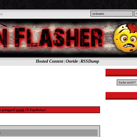
n
|
Hosted Content
Onride
RSSDump
|
|
z
getagged
ergab
19
Ergebnisse!
s