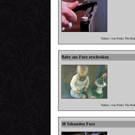
Videos | von Pinky The Bra
Baby am Furz erschroken
Videos | von Pinky The Bra
30 Sekunden Furz