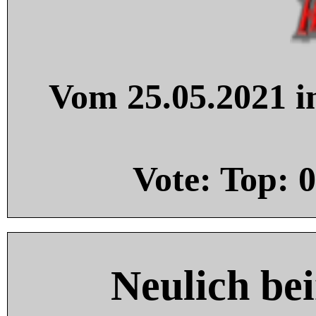
Vom 25.05.2021 in
Vote: Top:
0
Neulich be