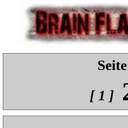
Seite
[ 1 ]