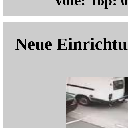
Vote: Top:
0
Neue Einricht