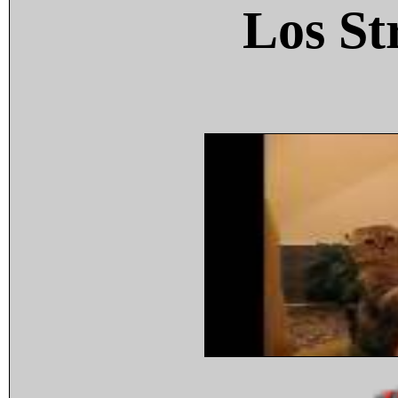
Los St