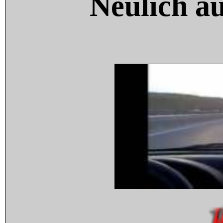
Neulich a