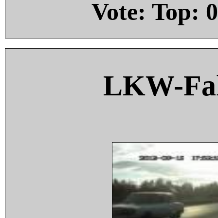
Vote: Top:
0
LKW-Fah