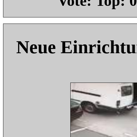
Vote: Top:
0
Neue Einricht