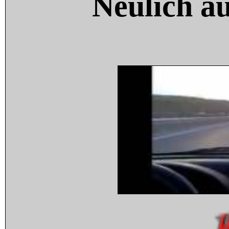
Neulich a