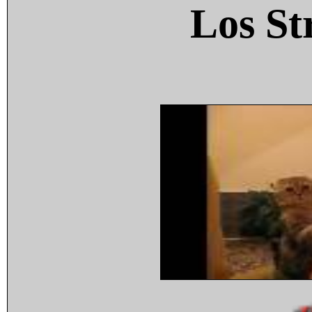
Los St