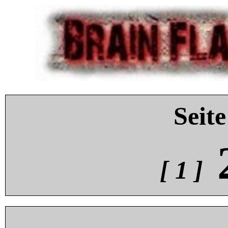
Seite
[ 1 ]