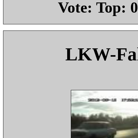
Vote: Top:
0
LKW-Fah