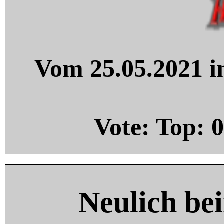
Vom 25.05.2021 in
Vote: Top:
0
Neulich be