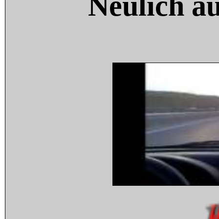
Neulich a