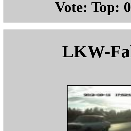
Vote: Top:
0
LKW-Fah