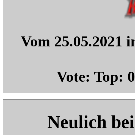
Vom 25.05.2021 in
Vote: Top:
0
Neulich be