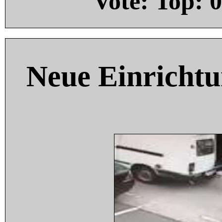
Vote: Top:
0
Neue Einricht