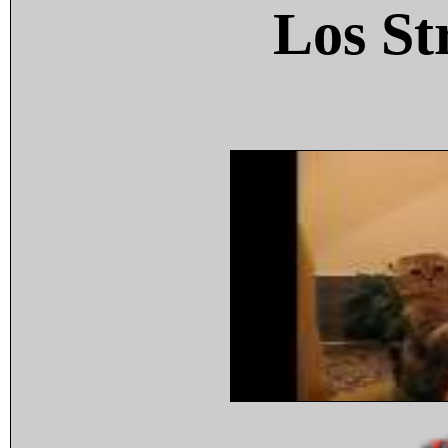
Los St