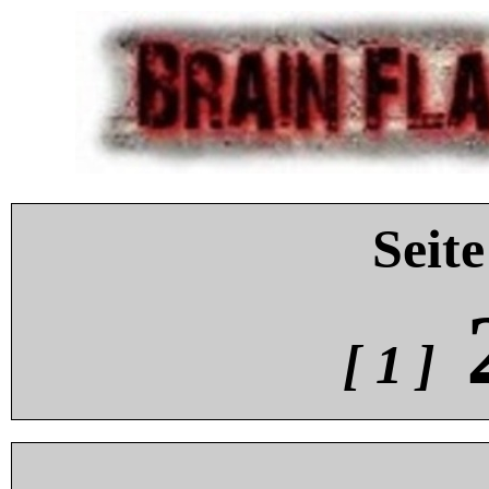
Seite
[ 1 ]