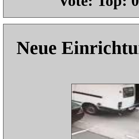
Vote: Top:
0
Neue Einricht