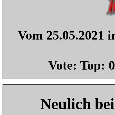
Vom 25.05.2021 in
Vote: Top:
0
Neulich be