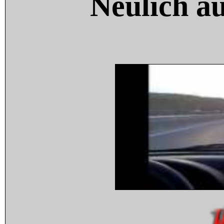
Neulich a