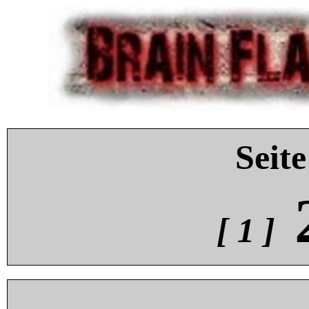
Seite
[ 1 ]