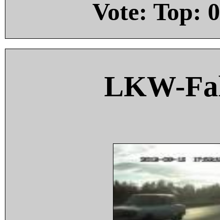
Vote: Top:
0
LKW-Fah