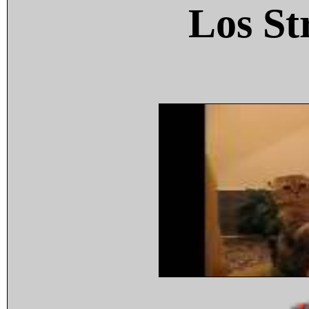
Los St