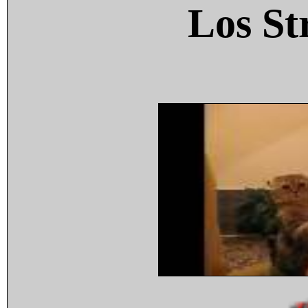
Los St