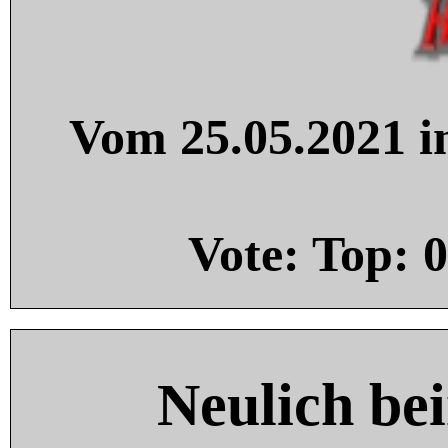
Vom 25.05.2021 in
Vote: Top:
0
Neulich be