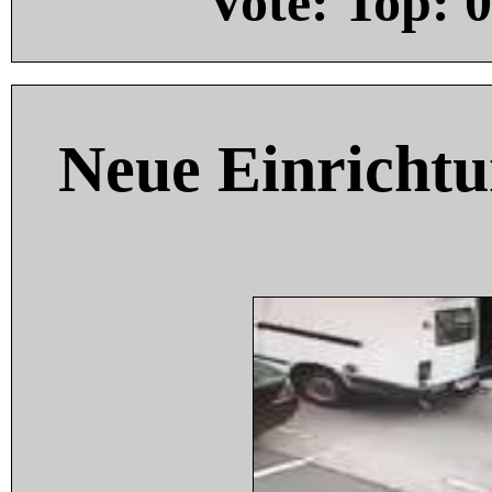
Vote: Top:
0
Neue Einricht