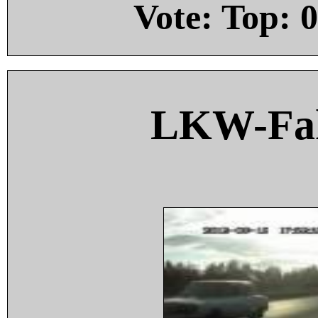
Vote: Top:
0
LKW-Fah