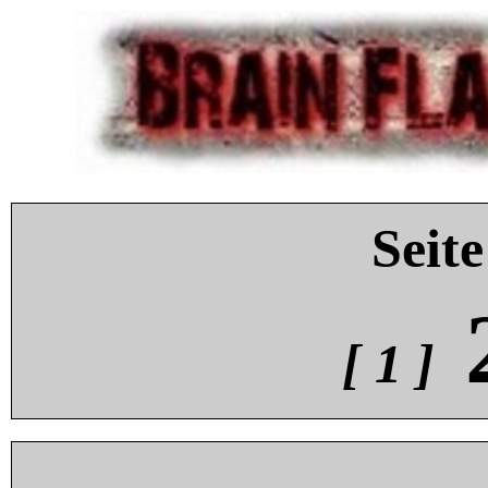
Seite
[ 1 ]