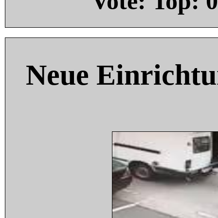
Vote: Top:
0
Neue Einricht