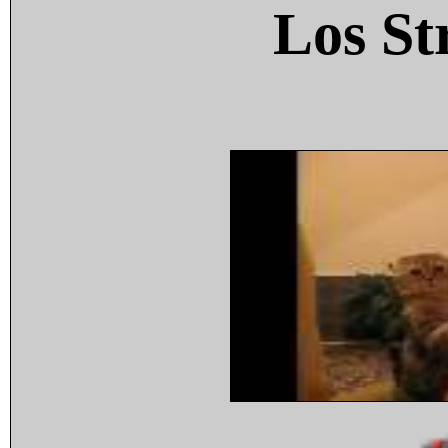
Los St