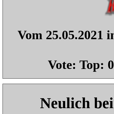
Vom 25.05.2021 in
Vote: Top:
0
Neulich be