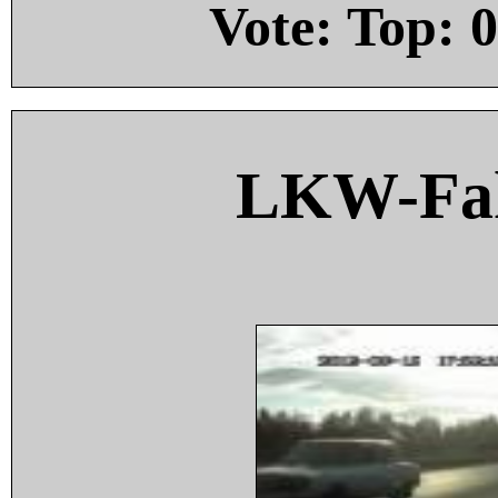
Vote: Top:
0
LKW-Fah