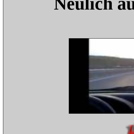
Neulich a