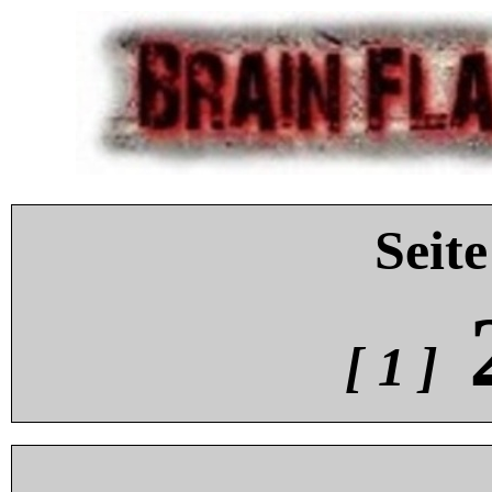
Seite
[ 1 ]