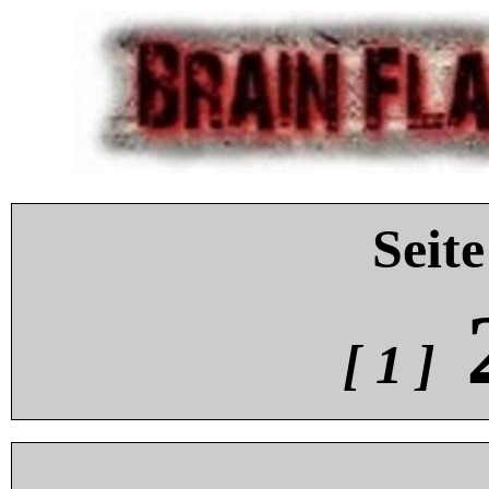
Seite
[ 1 ]