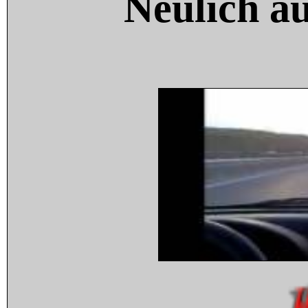
Neulich a