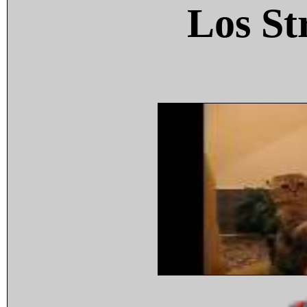
Los St