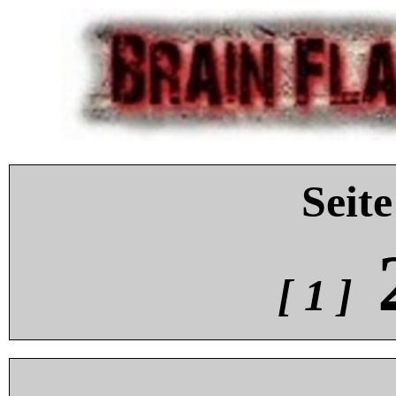
Seite
[ 1 ]