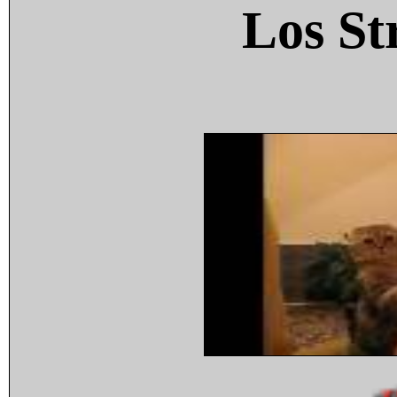
Los St