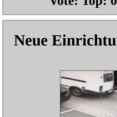
Vote: Top:
0
Neue Einricht