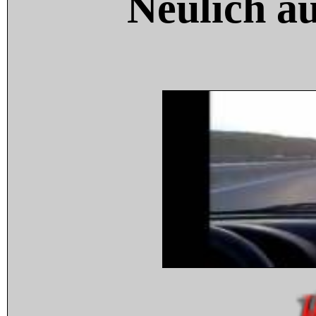
Neulich a