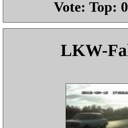
Vote: Top:
0
LKW-Fah