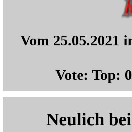
Vom 25.05.2021 in
Vote: Top:
0
Neulich be