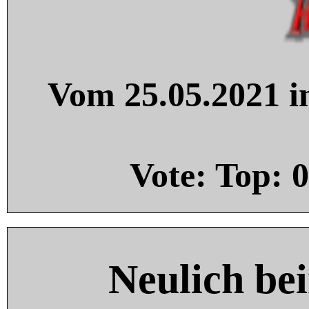
Vom 25.05.2021 in
Vote: Top:
0
Neulich be