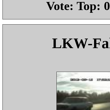
Vote: Top:
0
LKW-Fah