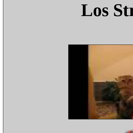
Los St