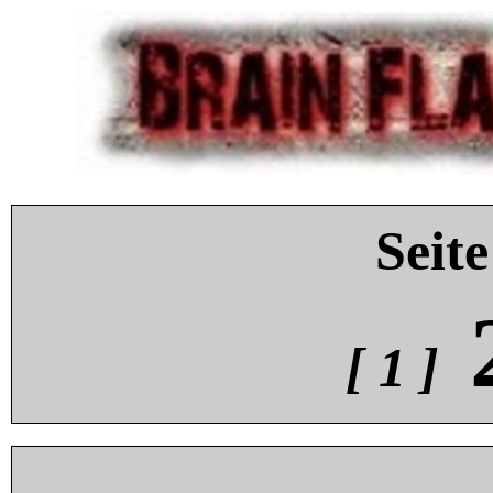
Seite
[ 1 ]