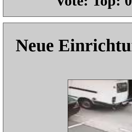
Vote: Top:
0
Neue Einricht