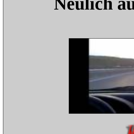
Neulich a