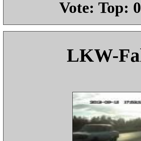
Vote: Top:
0
LKW-Fah