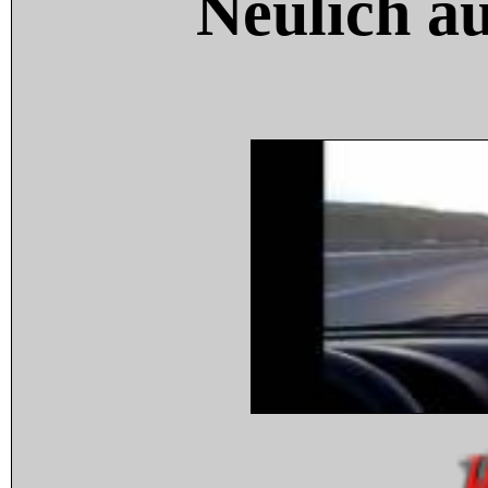
Neulich a