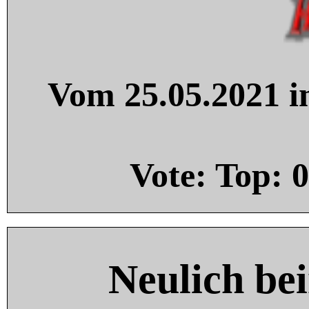
Vom 25.05.2021 in
Vote: Top:
0
Neulich be