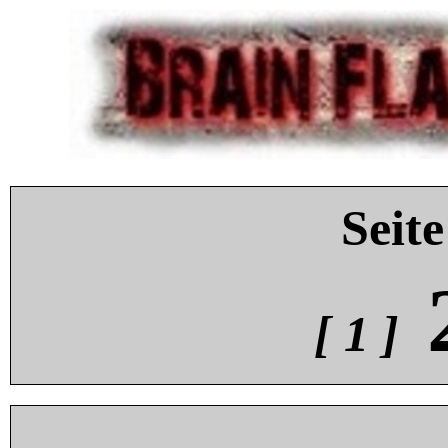
Seite
[ 1 ]