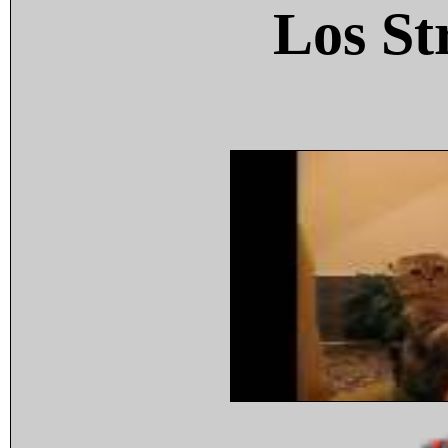
Los St