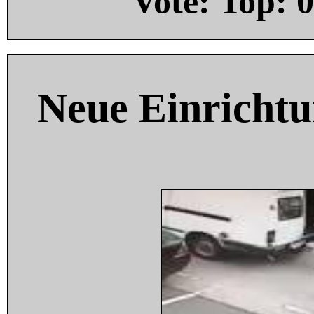
Vote: Top:
0
Neue Einricht