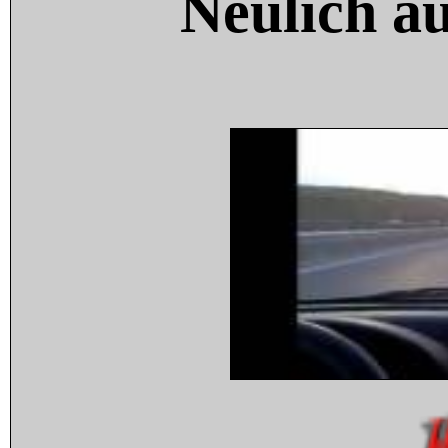
Neulich a