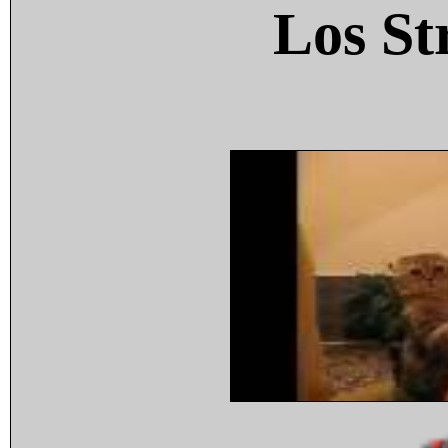
Los St