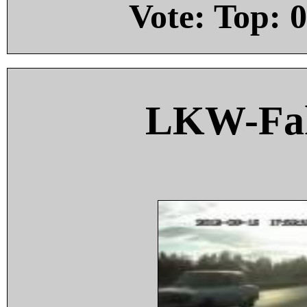
Vote: Top:
0
LKW-Fah