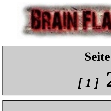
Seite
[ 1 ]