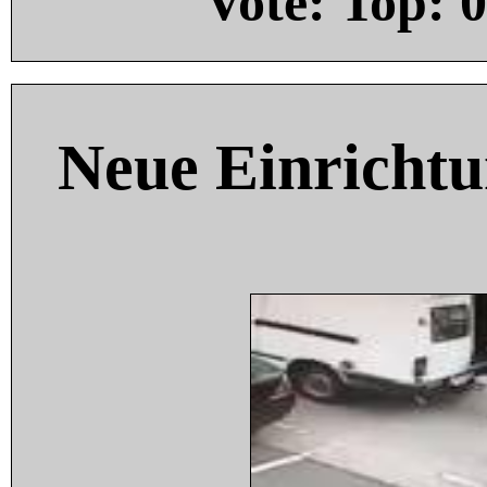
Vote: Top:
0
Neue Einricht