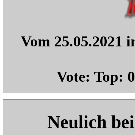
Vom 25.05.2021 in
Vote: Top:
0
Neulich be