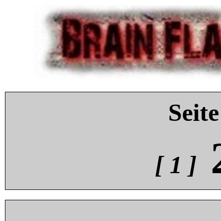
Seite
[ 1 ]