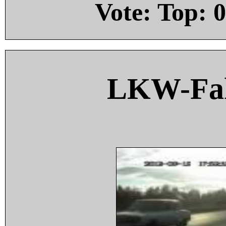
Vote: Top:
0
LKW-Fah