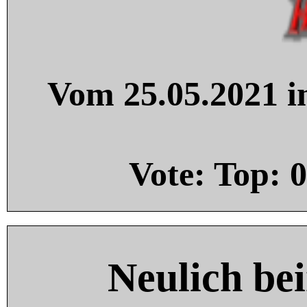
Vom 25.05.2021 in
Vote: Top:
0
Neulich be