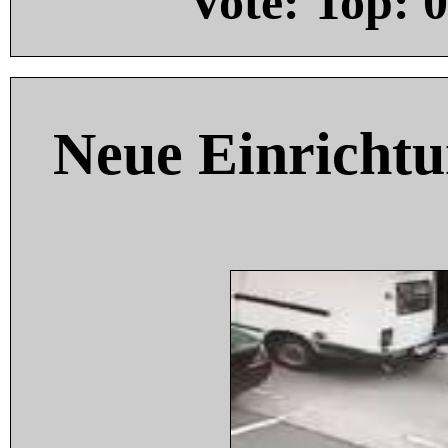
Vote: Top:
0
Neue Einricht