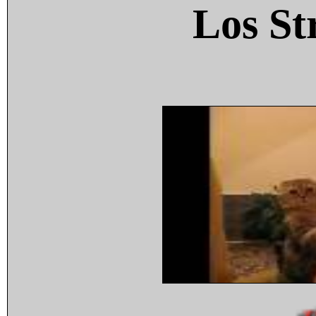
Los St