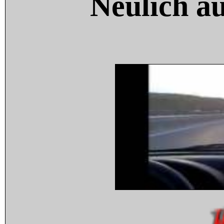
Neulich a