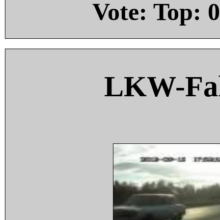
Vote: Top:
0
LKW-Fah