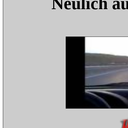
Neulich a