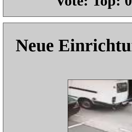
Vote: Top:
0
Neue Einricht