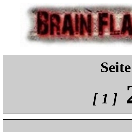
Seite
[ 1 ]