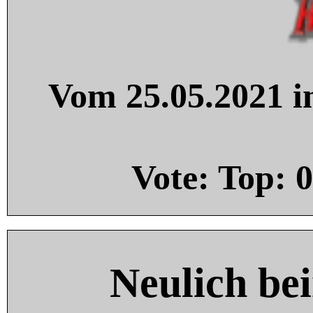
Vom 25.05.2021 in
Vote: Top:
0
Neulich be