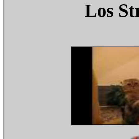
Los St