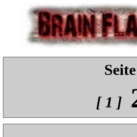
Seite
[ 1 ]