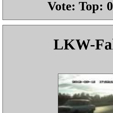
Vote: Top:
0
LKW-Fah