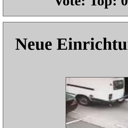
Vote: Top:
0
Neue Einricht