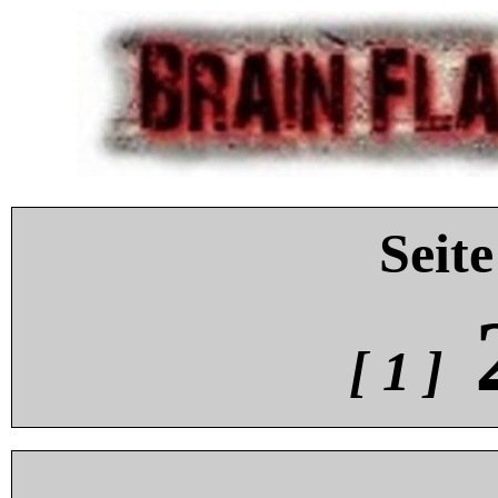
Seite
[ 1 ]