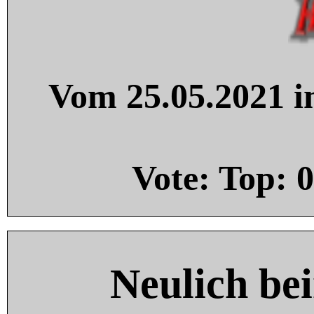
Vom 25.05.2021 in
Vote: Top:
0
Neulich be