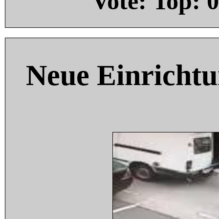
Vote: Top:
0
Neue Einricht