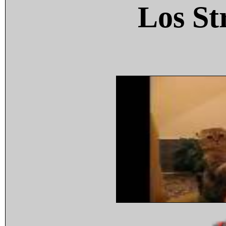
Los St