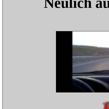
Neulich a