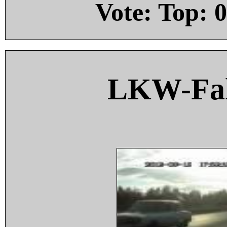
Vote: Top:
0
LKW-Fah