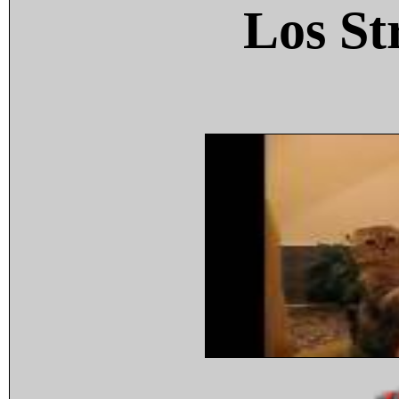
Los St