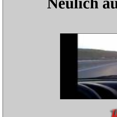
Neulich a