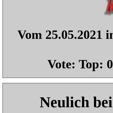
Vom 25.05.2021 in
Vote: Top:
0
Neulich be