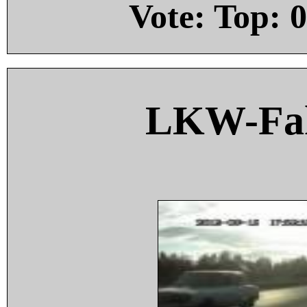
Vote: Top:
0
LKW-Fah