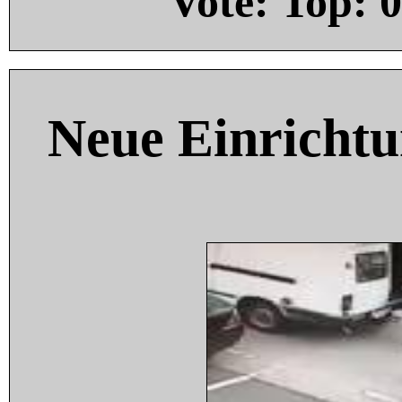
Vote: Top:
0
Neue Einricht