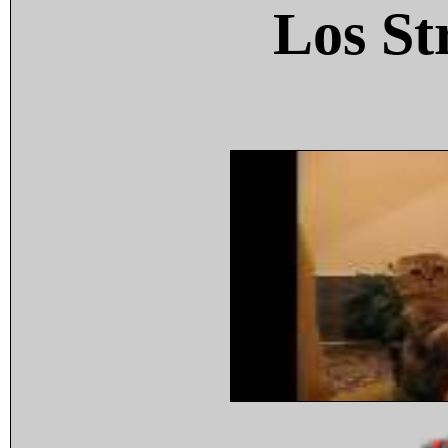
Los St