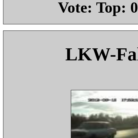
Vote: Top:
0
LKW-Fah