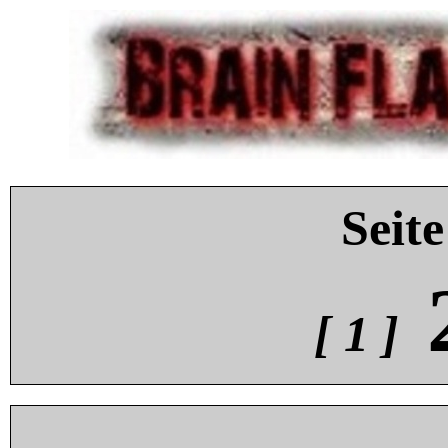
Seite
[ 1 ]