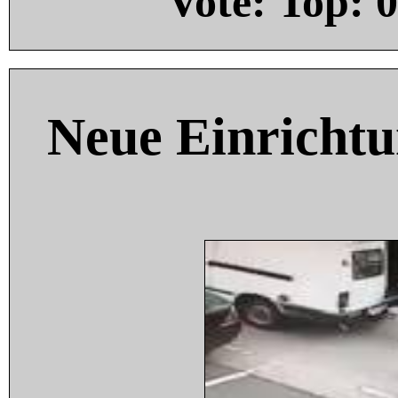
Vote: Top:
0
Neue Einricht