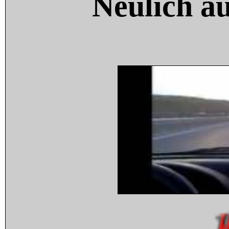
Neulich a