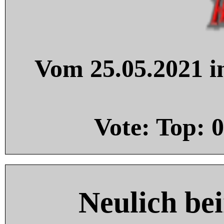
Vom 25.05.2021 in
Vote: Top:
0
Neulich be