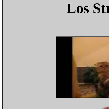
Los St