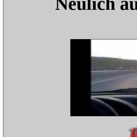
Neulich a