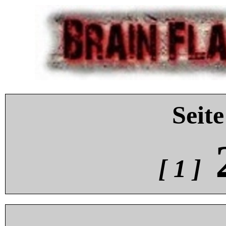
Seite
[ 1 ]