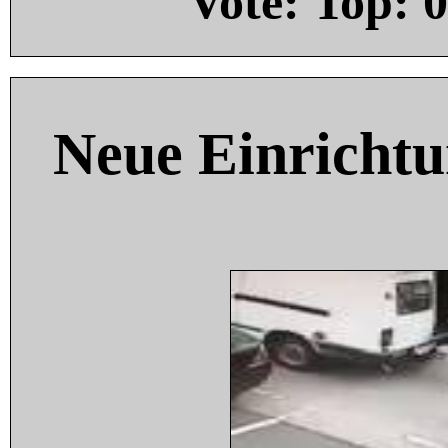
Vote: Top:
0
Neue Einricht