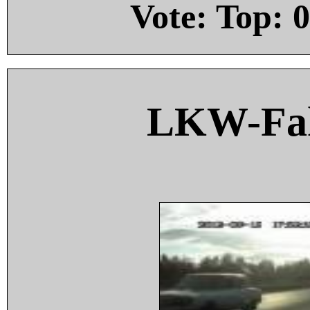
Vote: Top:
0
LKW-Fah