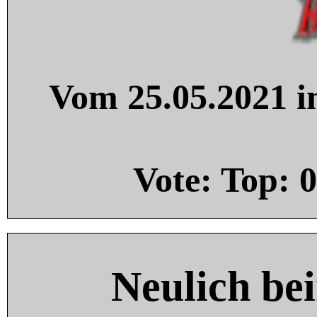
Vom 25.05.2021 in
Vote: Top:
0
Neulich be