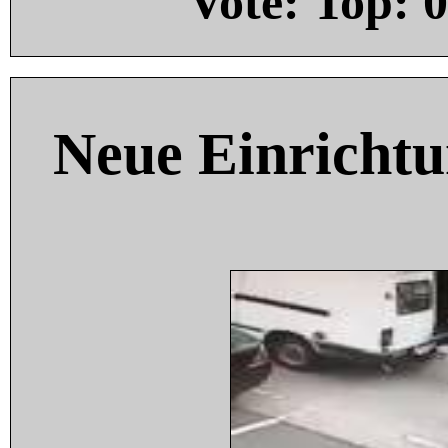
Vote: Top:
0
Neue Einricht