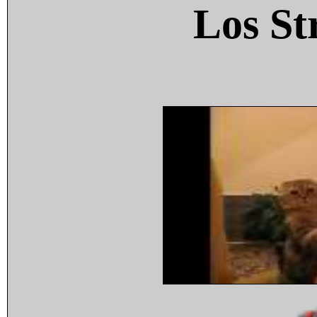
Los St