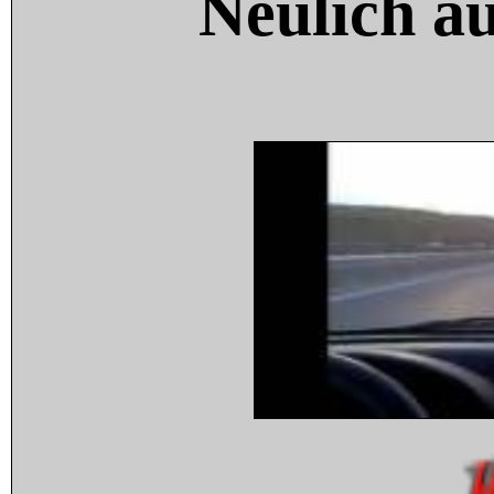
Neulich a