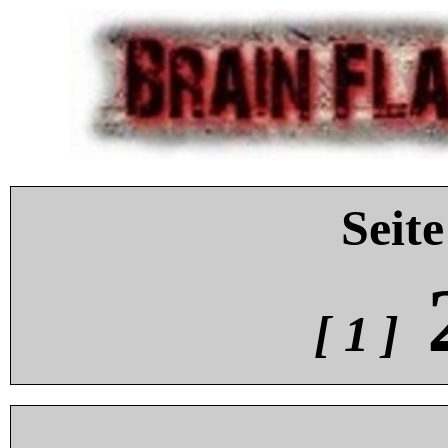
Seite
[ 1 ]