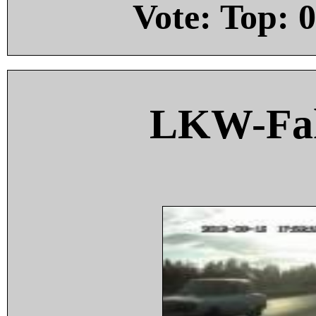
Vote: Top:
0
LKW-Fah