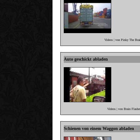
Videos | von Pinky The Bra
Auto geschickt abladen
Videos | von Brain Flash
Schienen von einem Waggon abladen