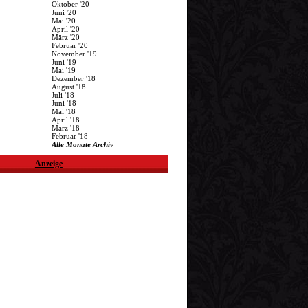
Oktober '20
Juni '20
Mai '20
April '20
März '20
Februar '20
November '19
Juni '19
Mai '19
Dezember '18
August '18
Juli '18
Juni '18
Mai '18
April '18
März '18
Februar '18
Alle Monate Archiv
Anzeige