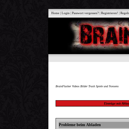
Home
|
Login
|
Passwort vergessen?
|
Registrieren!
|
Regel
BrainFlasher Videos Bilder Trash Spiele und Nonsens
Einträge mit
Abla
Probleme beim Abladen