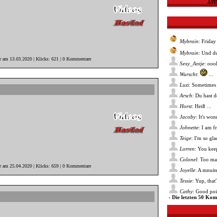
Top
Mybrain
: Friday
Mybrain
: Und du
er am 13.03.2020 | Klicks: 621 | 0 Kommentare
Sexy_Antje
: ooo
Wurscht
:
...
Luzi
: Sometimes 
Arsch
: Du hast 
Horst
: Heiß ...
Jacoby
: It's wo
Johnette
: I am f
Teige
: I'm so gl
Lorren
: You kee
Colonel
: Too ma
er am 25.04.2020 | Klicks: 659 | 0 Kommentare
Joyelle
: A mnuite
Tessie
: Yup, that
Cathy
: Good poin
- Die letzten 50 Ko