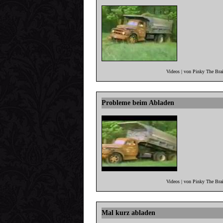
Videos | von Pinky The Bra
Probleme beim Abladen
Videos | von Pinky The Bra
Mal kurz abladen