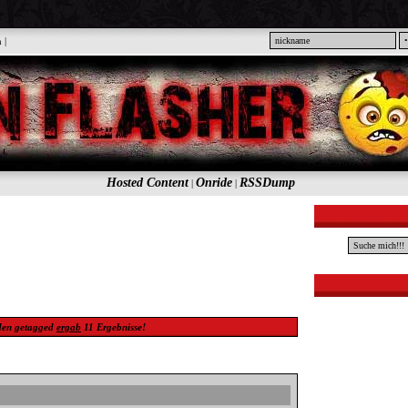
n
|
Hosted Content
Onride
RSSDump
|
|
den
getagged
ergab
11
Ergebnisse!