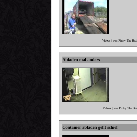
Videos | von Pinky The Bra
Abladen mal anders
Videos | von Pinky The Br
Container abladen geht schief