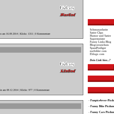
Schmunzelseite
Satire Clips
in am 16.09.2014 | Klicks: 1311 | 0 Kommentare
Humor und Satire
Supermeister
Funny Links Blog
Blogverzeichnis
SpassPrediger
nurbilder com
Eblogx com
Dein Link hier...?
ain am 09.12.2014 | Klicks: 977 | 0 Kommentare
-
Funpics4ever-Pic
-
Funny Bike Picdu
-
Funny Cars Picdu