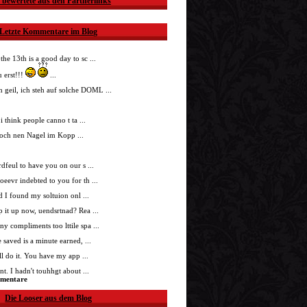
 bewertete aus den Partnerlinks
Letzte Kommentare im Blog
 the 13th is a good day to sc ...
 erst!!!
...
h geil, ich steh auf solche DOML ...
i think people canno t ta ...
doch nen Nagel im Kopp ...
nrdfeul to have you on our s ...
roeevr indebted to you for th ...
ad I found my soltuion onl ...
p it up now, uendsrtnad? Rea ...
ny compliments too lttile spa ...
 saved is a minute earned, ...
'll do it. You have my app ...
t. I hadn't touhhgt about ...
mmentare
Die Looser aus dem Blog