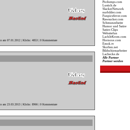
Picdumps.com
Lustich.de
SlackerNetwork
nurbilder.com
Funpics4ever.com
Rawsucker.com
Schmunzelseite
Humor und Satire
Satire-Clips
Websitefun
LachJeKrom.com
Hornoxe.com
in am 07.01.2012 | Klicks: 4853 | 0 Kommentare
Emok.tv
Skoften.net
Bildschirmarbeiter
Lachecke.de
Alle Partner
Partner werden
in am 23.03.2013 | Klicks: 8966 | 0 Kommentare