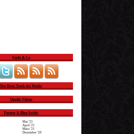
Feeds & Co
Der Beste Trash der Woche
Onride Videos
Partner & Blog Archiv
Mai '21
April '21
März '21
Dezember '20