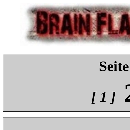
Seite
[ 1 ]