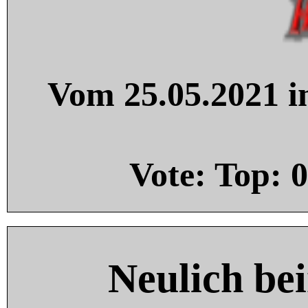
Vom 25.05.2021 in
Vote: Top:
0
Neulich be