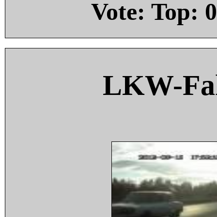
Vote: Top:
0
LKW-Fah