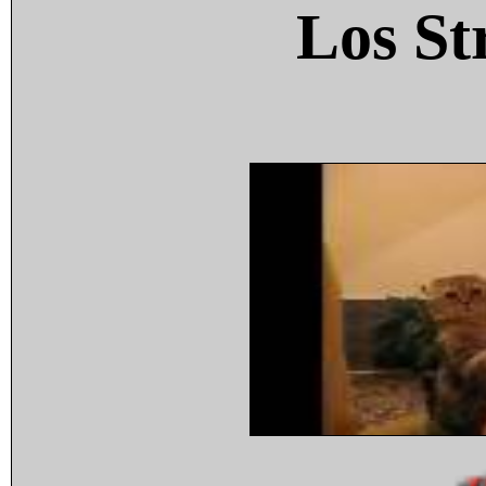
Los St