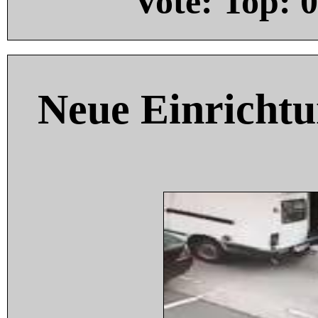
Vote: Top:
0
Neue Einricht