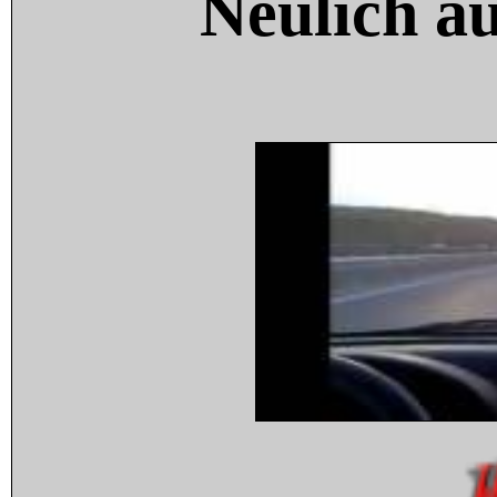
Neulich a