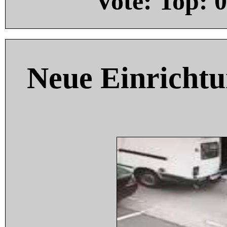
Vote: Top:
0
Neue Einricht