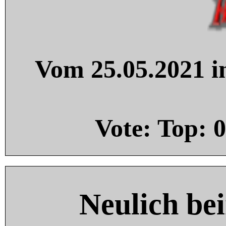
Vom 25.05.2021 in
Vote: Top:
0
Neulich be