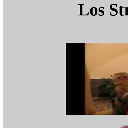
Los St