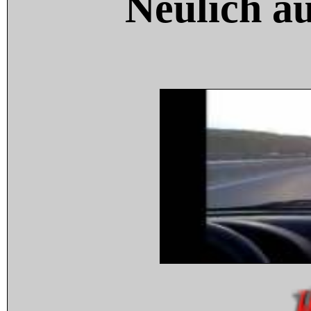
Neulich a