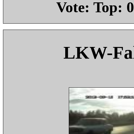
Vote: Top:
0
LKW-Fah