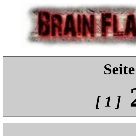
Seite
[ 1 ]