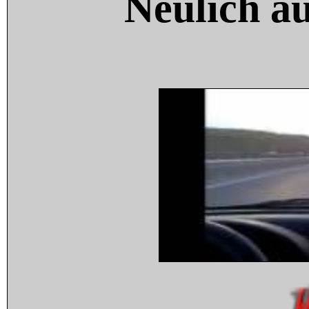
Neulich a