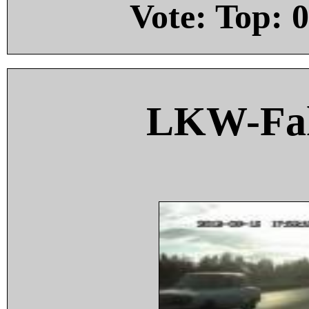
Vote: Top:
0
LKW-Fah