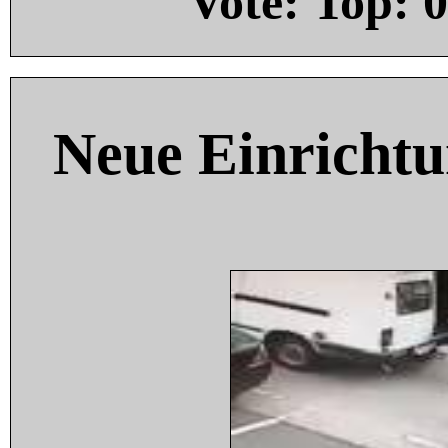
Vote: Top:
0
Neue Einricht