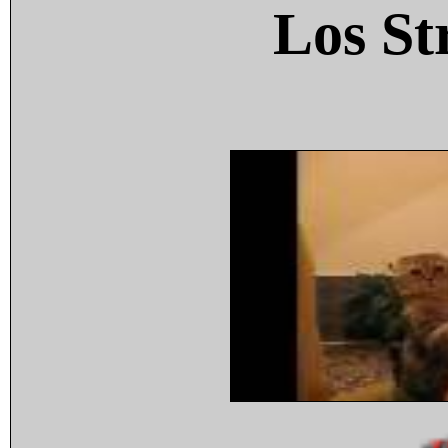
Los St