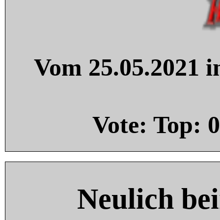
Vom 25.05.2021 in
Vote: Top:
0
Neulich be