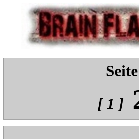
Seite
[ 1 ]