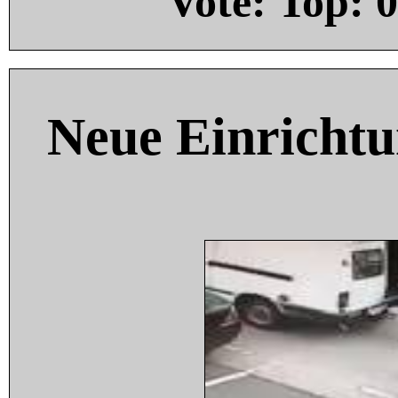
Vote: Top:
0
Neue Einricht