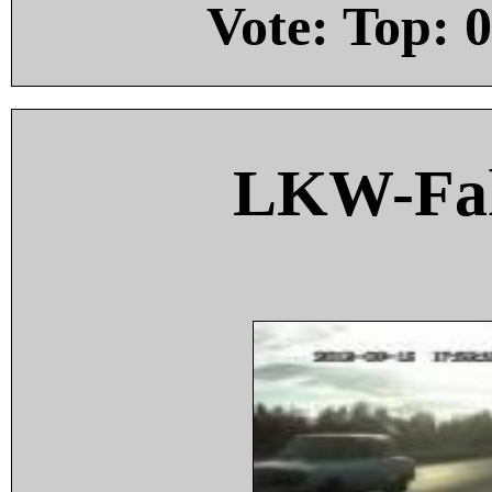
Vote: Top:
0
LKW-Fah