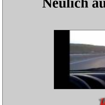
Neulich a