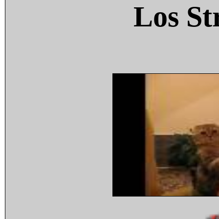
Los St