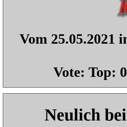
Vom 25.05.2021 in
Vote: Top:
0
Neulich be