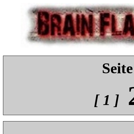
Seite
[ 1 ]