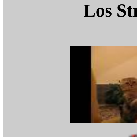
Los St