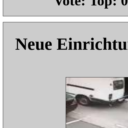
Vote: Top:
0
Neue Einricht