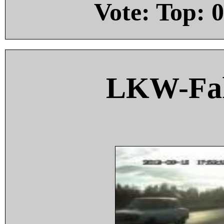
Vote: Top:
0
LKW-Fah