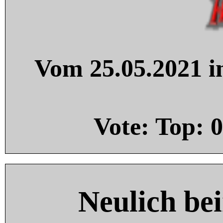
Vom 25.05.2021 in
Vote: Top:
0
Neulich be