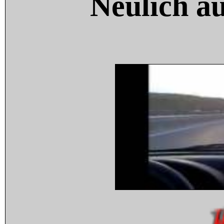
Neulich a