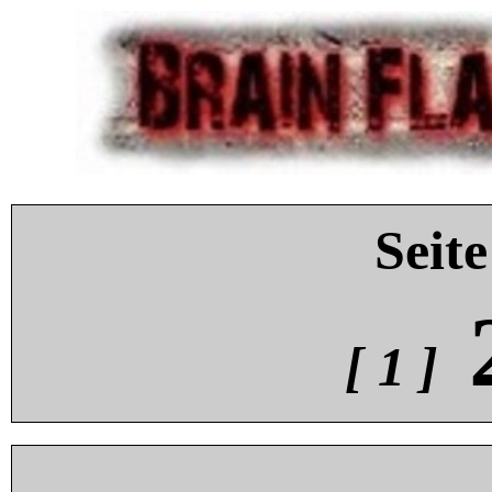
Seite
[ 1 ]