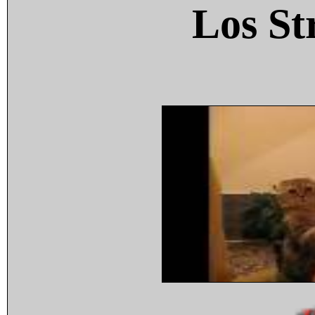
Los St