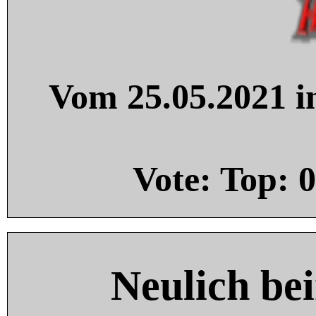
Vom 25.05.2021 in
Vote: Top:
0
Neulich be