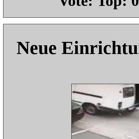
Vote: Top:
0
Neue Einricht