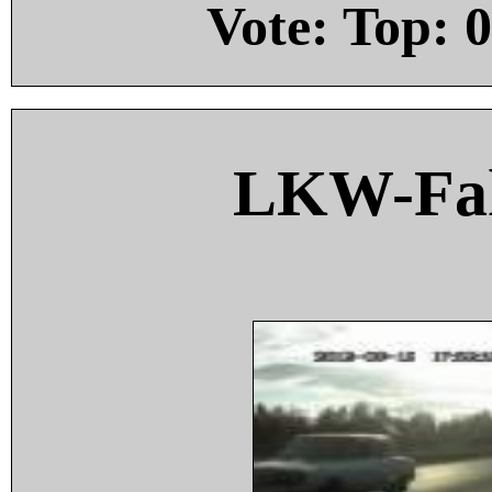
Vote: Top:
0
LKW-Fah