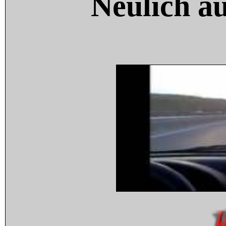
Neulich a