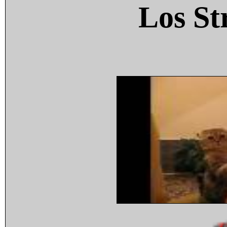
Los St