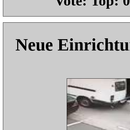
Vote: Top:
0
Neue Einricht