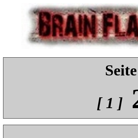
Seite
[ 1 ]