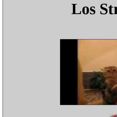
Los St