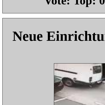
Vote: Top:
0
Neue Einricht