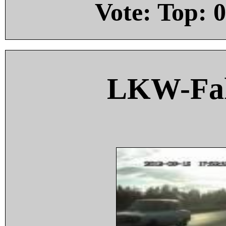
Vote: Top:
0
LKW-Fah