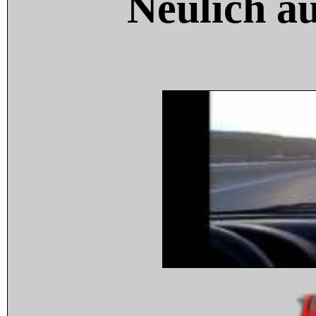
Neulich a