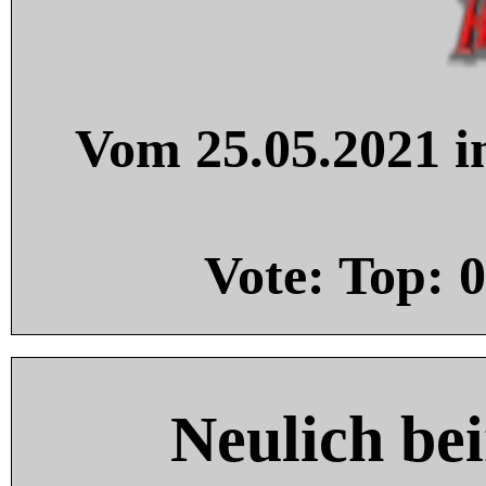
Vom 25.05.2021 in
Vote: Top:
0
Neulich be