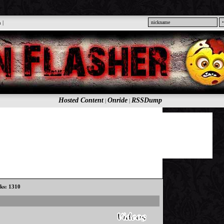
n
|
Hosted Content
Onride
RSSDump
|
|
cks: 1310