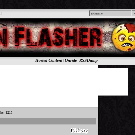
n
|
Hosted Content
Onride
RSSDump
|
|
cks: 1215