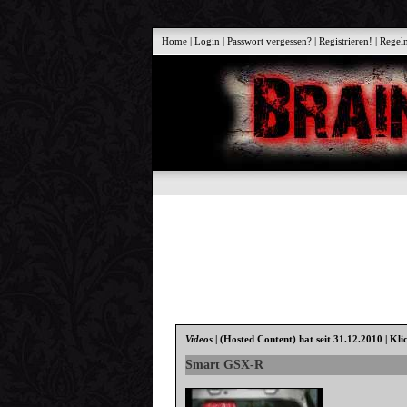
Home
|
Login
|
Passwort vergessen?
|
Registrieren!
|
Regel
Videos
|
(Hosted Content)
hat seit 31.12.2010 | Kli
Smart GSX-R