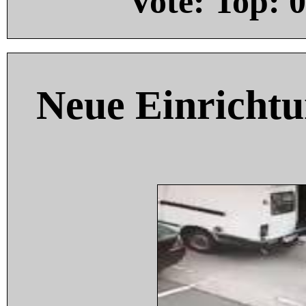
Vote: Top:
0
Neue Einricht