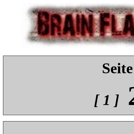
Seite
[ 1 ]