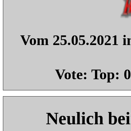
Vom 25.05.2021 in
Vote: Top:
0
Neulich be