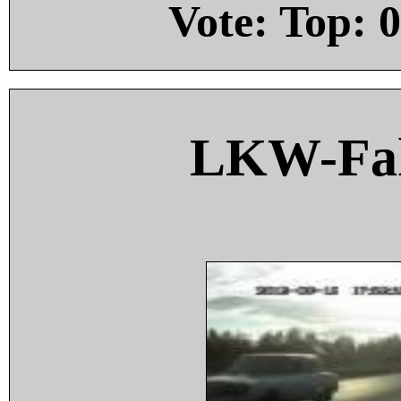
Vote: Top:
0
LKW-Fah