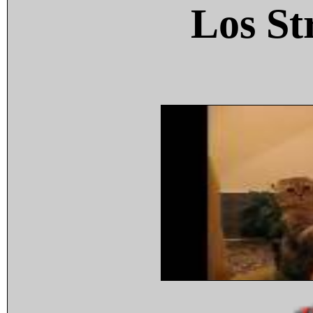
Los St