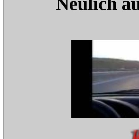
Neulich a