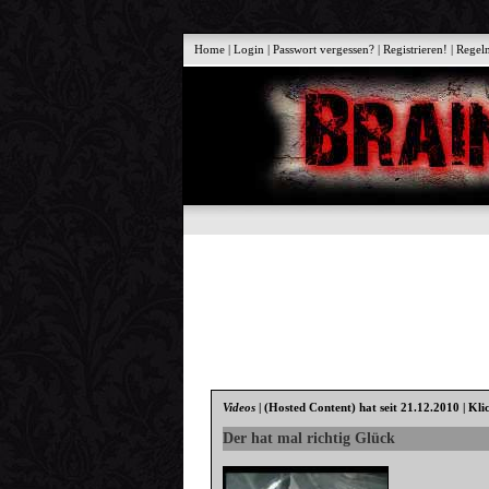
Home
|
Login
|
Passwort vergessen?
|
Registrieren!
|
Regel
Videos
|
(Hosted Content)
hat seit 21.12.2010 | Kli
Der hat mal richtig Glück