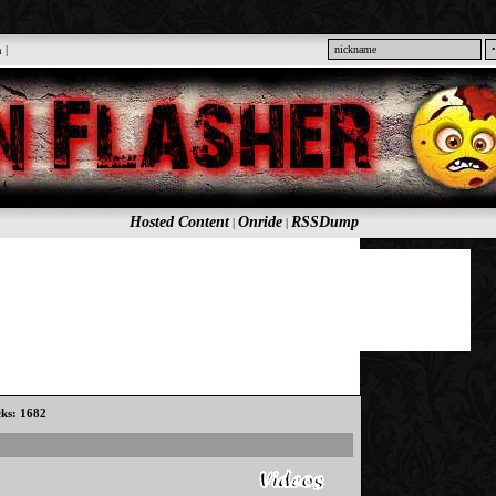
n
|
Hosted Content
Onride
RSSDump
|
|
cks: 1682