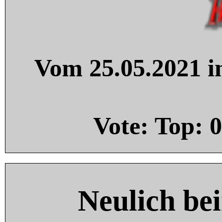
Vom 25.05.2021 in
Vote: Top:
0
Neulich be