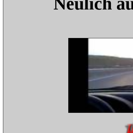
Neulich a