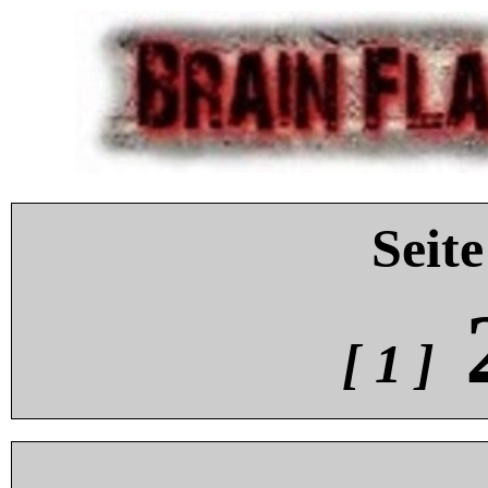
Seite
[ 1 ]