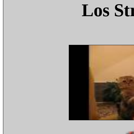
Los St