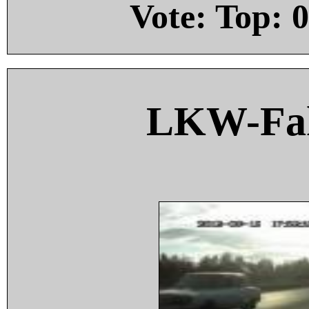
Vote: Top:
0
LKW-Fah