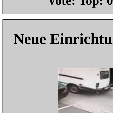
Vote: Top:
0
Neue Einricht