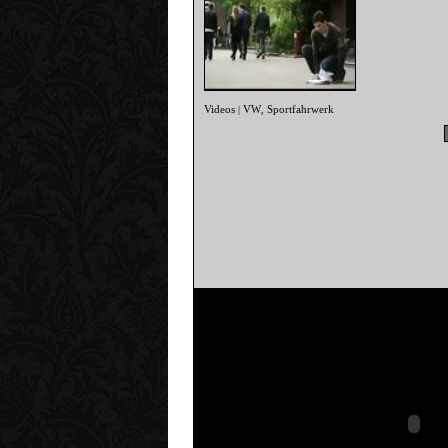
Videos
VW
Sportfahrwerk
|
,