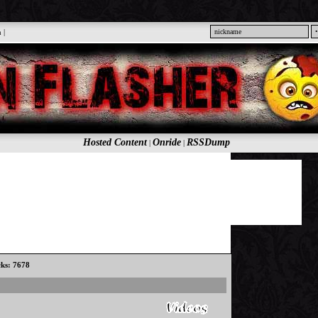
n
|
Hosted Content
Onride
RSSDump
|
|
cks: 7678