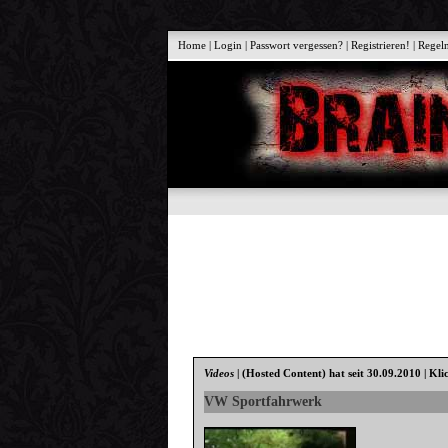
Home
|
Login
|
Passwort vergessen?
|
Registrieren!
|
Regel
Videos
|
(Hosted Content)
hat seit 30.09.2010 | Kli
VW Sportfahrwerk