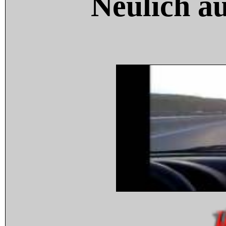
Neulich a