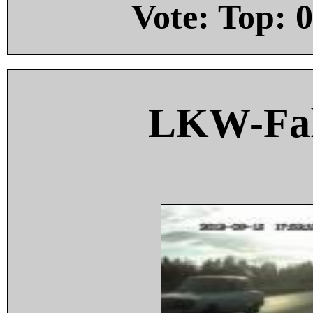
Vote: Top:
0
LKW-Fah