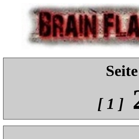
Seite
[ 1 ]