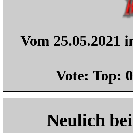
Vom 25.05.2021 in
Vote: Top:
0
Neulich be