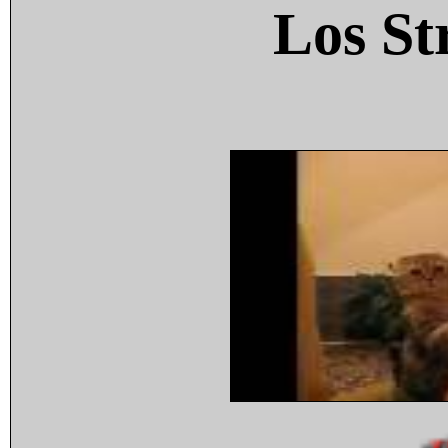
Los St