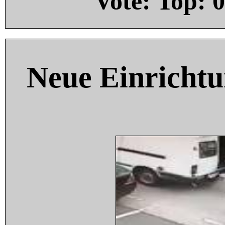
Vote: Top:
0
Neue Einricht