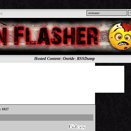
n
|
Hosted Content
Onride
RSSDump
|
|
s: 1027