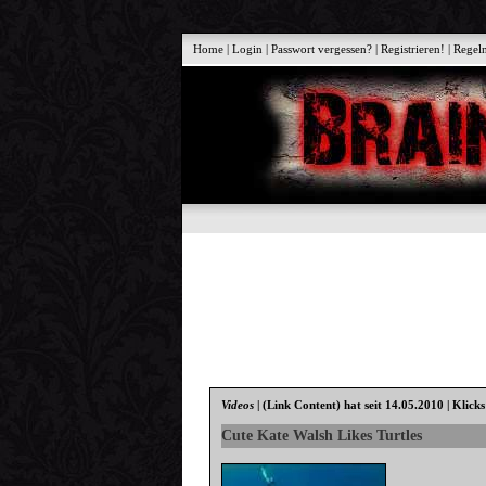
Home
|
Login
|
Passwort vergessen?
|
Registrieren!
|
Regel
Videos
|
(Link Content)
hat seit 14.05.2010 | Klick
Cute Kate Walsh Likes Turtles