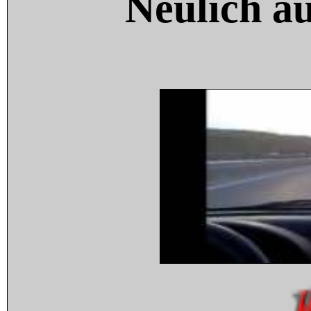
Neulich a