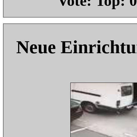
Vote: Top:
0
Neue Einricht