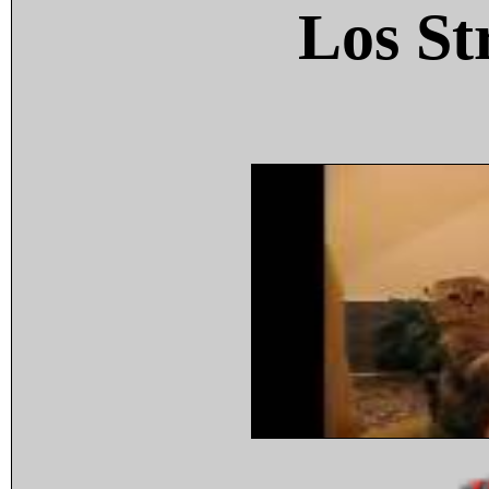
Los St