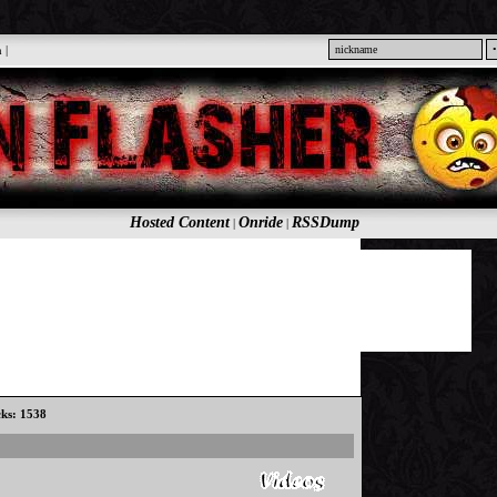
n
|
Hosted Content
Onride
RSSDump
|
|
cks: 1538