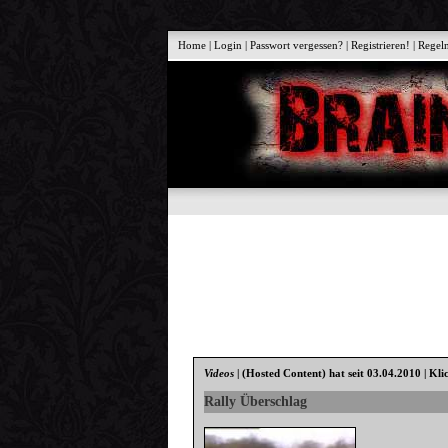
Home
|
Login
|
Passwort vergessen?
|
Registrieren!
|
Regel
Videos
|
(Hosted Content)
hat seit 03.04.2010 | Kli
Rally Überschlag