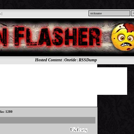
n
|
Hosted Content
Onride
RSSDump
|
|
cks: 1280