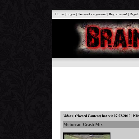
Home
|
Login
|
Passwort vergessen?
|
Registrieren!
|
Regel
Videos
|
(Hosted Content)
hat seit 07.02.2010 | Kli
Motorrad Crash Mix