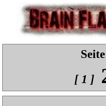
Seite
[ 1 ]