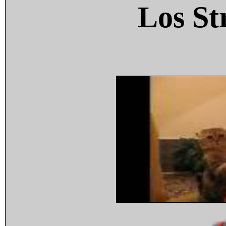
Los St