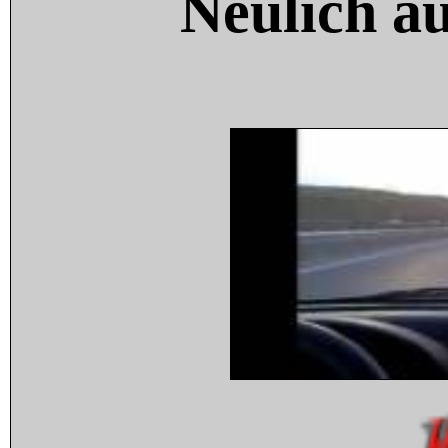
Neulich a