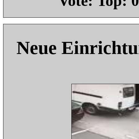
Vote: Top:
0
Neue Einricht