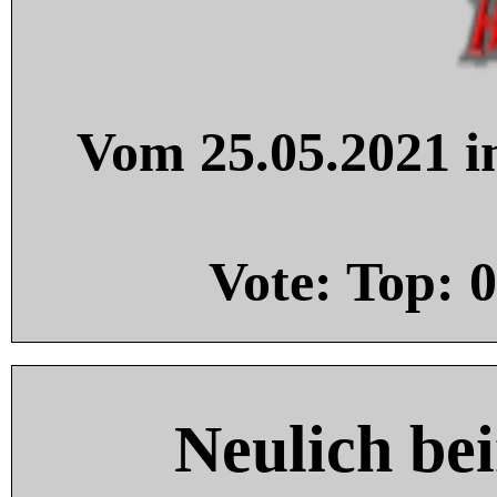
Vom 25.05.2021 in
Vote: Top:
0
Neulich be