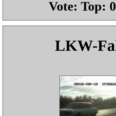
Vote: Top:
0
LKW-Fah