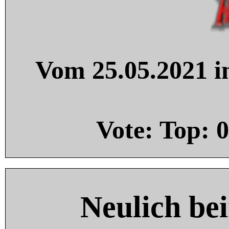
Vom 25.05.2021 in
Vote: Top:
0
Neulich be