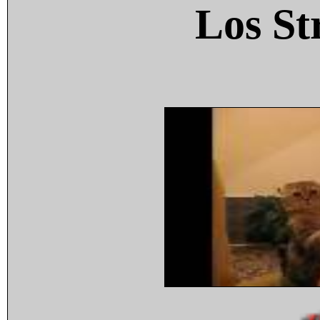
Los St