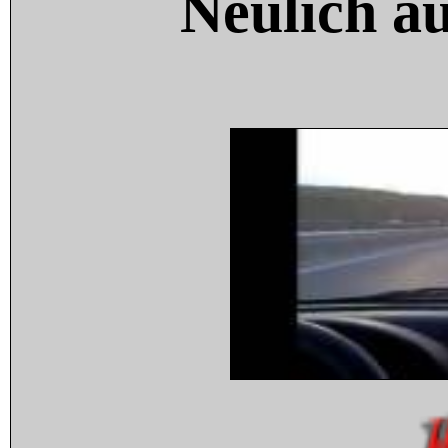
Neulich a