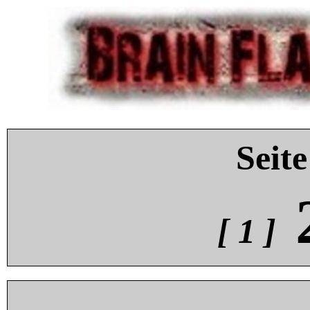
Seite
[ 1 ]