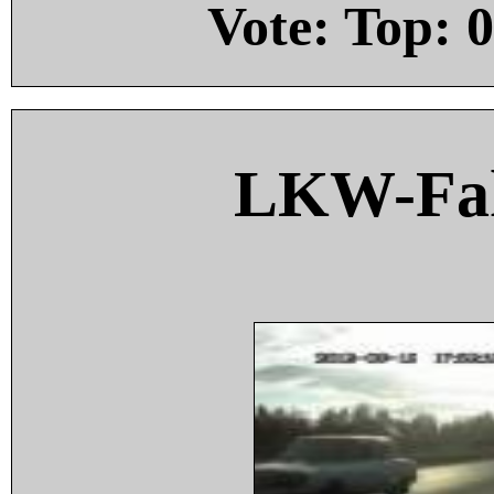
Vote: Top:
0
LKW-Fah