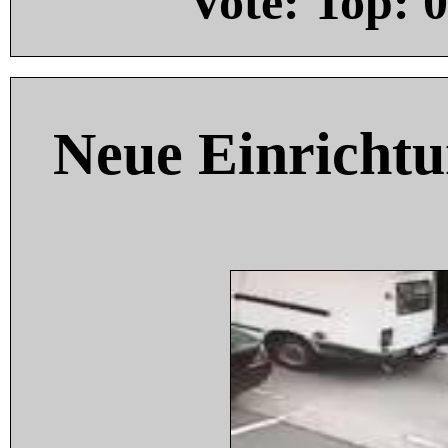
Vote: Top:
0
Neue Einricht