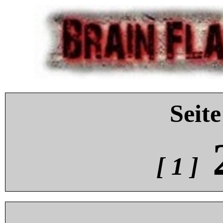
Seite
[ 1 ]