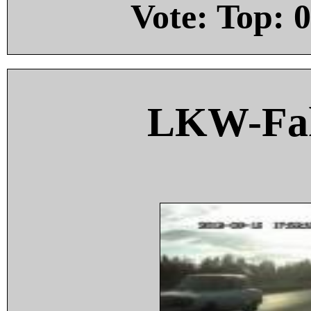
Vote: Top:
0
LKW-Fah