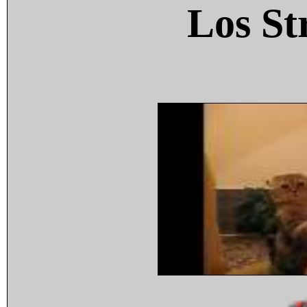
Los St