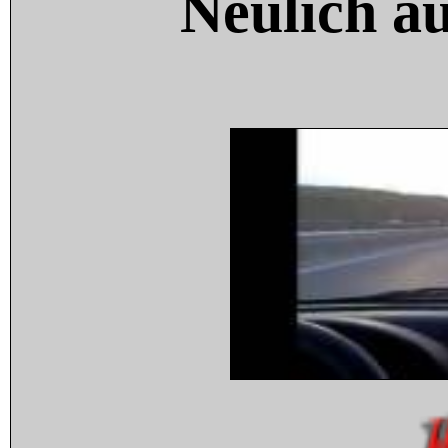
Neulich a