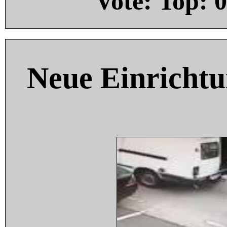
Vote: Top:
0
Neue Einricht