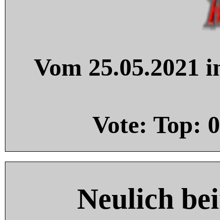
Vom 25.05.2021 in
Vote: Top:
0
Neulich be