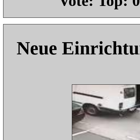
Vote: Top:
0
Neue Einricht