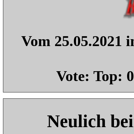
Vom 25.05.2021 in
Vote: Top:
0
Neulich be