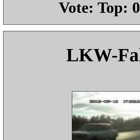
Vote: Top:
0
LKW-Fah