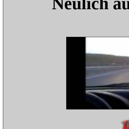
Neulich a