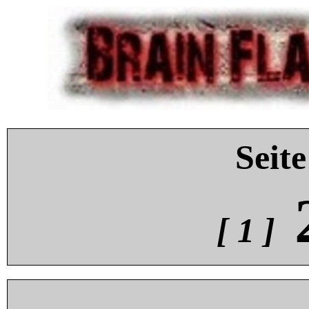
Seite
[ 1 ]