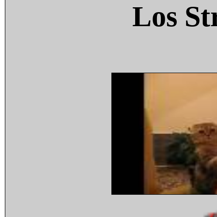
Los St