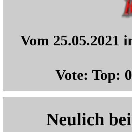
Vom 25.05.2021 in
Vote: Top:
0
Neulich be