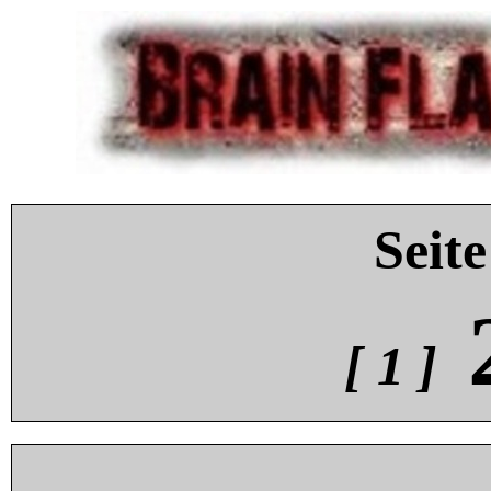
Seite
[ 1 ]