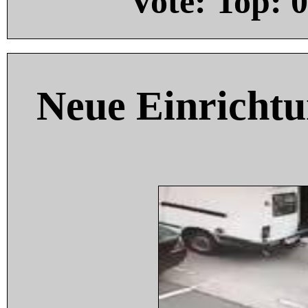
Vote: Top:
0
Neue Einricht