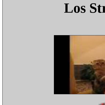
Los St