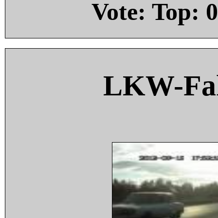
Vote: Top:
0
LKW-Fah