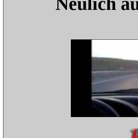
Neulich a